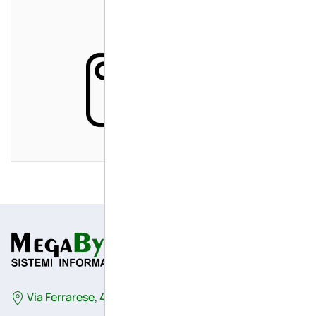
Via Ferrarese, 41/G - 44042 - Cento (Fe) - Italy