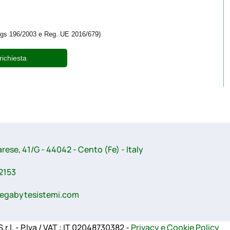
D.Lgs 196/2003 e Reg. UE 2016/679)
richiesta
arese, 41/G - 44042 - Cento (Fe) - Italy
2153
egabytesistemi.com
l. - P.Iva / VAT : IT 02048730382 -
Privacy e Cookie Policy