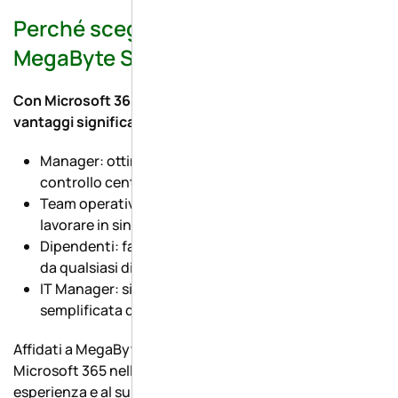
Perché scegliere Microsoft 365 con
MegaByte Sistemi?
Con Microsoft 365, ogni ruolo aziendale può trarre
vantaggi significativi:
Manager: ottimizzazione della produttività e
controllo centralizzato dei processi.
Team operativi: strumenti di collaborazione per
lavorare in sinergia, anche da remoto.
Dipendenti: facilità di accesso alle risorse aziendali
da qualsiasi dispositivo.
IT Manager: sicurezza dei dati e gestione
semplificata delle licenze e delle applicazioni.
Affidati a MegaByte Sistemi per implementare
Microsoft 365 nella tua azienda: grazie alla nostra
esperienza e al supporto continuo, ti aiutiamo a