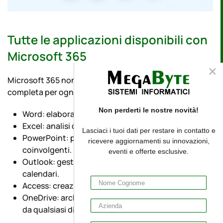
Tutte le applicazioni disponibili con
Microsoft 365
×
Microsoft 365 non è solo posta elettronica: è una suite
completa per ogni aspetto della tua attività, tra cui:
Non perderti le nostre novità!
Word: elaborazione testi avanzata.
Excel: analisi dati e gestione finanziaria.
Lasciaci i tuoi dati per restare in contatto e
PowerPoint: presentazioni professionali e
ricevere aggiornamenti su innovazioni,
coinvolgenti.
eventi e offerte esclusive.
Outlook: gestione centralizzata di e-mail e
calendari.
Access: creazione e gestione di database.
OneDrive: archiviazione sicura dei file con accesso
da qualsiasi dispositivo.