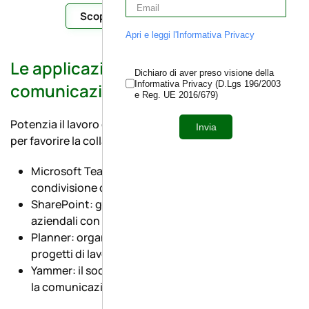
Scopri di più su Microsoft 365
Apri e leggi l'Informativa Privacy
Le applicazioni di collaborazione e
Dichiaro di aver preso visione della
Informativa Privacy (D.Lgs 196/2003
comunicazione di Microsoft 365
e Reg. UE 2016/679)
Potenzia il lavoro di squadra con strumenti progettati
Invia
per favorire la collaborazione in tempo reale:
Microsoft Teams: videoconferenze, chat e
condivisione di documenti in un’unica piattaforma.
SharePoint: gestione e condivisione di contenuti
aziendali con portali interattivi.
Planner: organizzazione e monitoraggio dei
progetti di lavoro.
Yammer: il social network aziendale per rafforzare
la comunicazione interna.