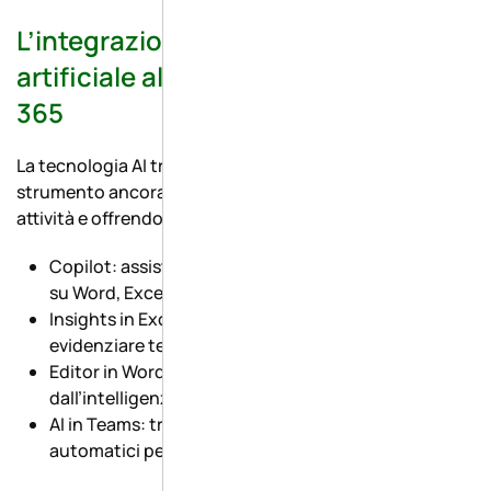
L’integrazione dell’intelligenza
artificiale all’interno di Microsoft
365
La tecnologia AI trasforma Microsoft 365 in uno
strumento ancora più potente, automatizzando
attività e offrendo nuove funzionalità:
Copilot: assistente virtuale per ottimizzare il lavoro
su Word, Excel e PowerPoint.
Insights in Excel: analisi automatica dei dati per
evidenziare tendenze e opportunità.
Editor in Word: suggerimenti di scrittura migliorati
dall’intelligenza artificiale.
AI in Teams: trascrizioni in tempo reale e sottotitoli
automatici per le riunioni.