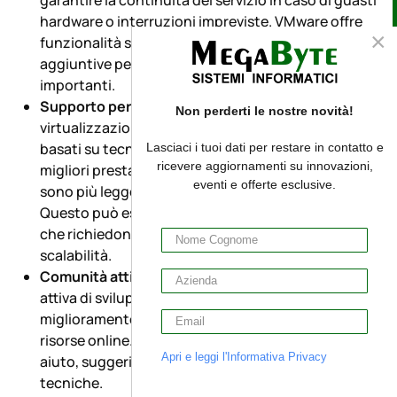
garantire la continuità del servizio in caso di guasti
hardware o interruzioni impreviste. VMware offre
×
funzionalità simili, ma richiede l'acquisto di licenze
aggiuntive per alcune di esse con costi spesso
importanti.
Supporto per container
: Proxmox supporta sia la
Non perderti le nostre novità!
virtualizzazione completa (VM) che i container
basati su tecnologia LXC. I container offrono
Lasciaci i tuoi dati per restare in contatto e
ricevere aggiornamenti su innovazioni,
migliori prestazioni rispetto alle VM tradizionali e
eventi e offerte esclusive.
sono più leggeri in termini di risorse richieste.
Questo può essere vantaggioso per applicazioni
che richiedono una maggiore efficienza o
scalabilità.
Comunità attiva
: Proxmox ha una comunità molto
attiva di sviluppatori e utenti che contribuiscono al
miglioramento del sistema e forniscono supporto e
risorse online. Questo può essere utile per ottenere
Apri e leggi l'Informativa Privacy
aiuto, suggerimenti o risposte a domande
tecniche.