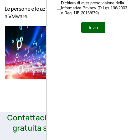
Dichiaro di aver preso visione della
Le persone e le aziende preferiscono Proxmox rispetto
Informativa Privacy (D.Lgs 196/2003
e Reg. UE 2016/679)
a VMware.
Invia
Contattaci ora per una consulenza
gratuita sull'iperconvergenza di
Proxmox