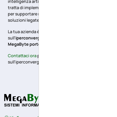
intelligenza artificiale (IA), soprattutto quando si
tratta di implementare e gestire infrastrutture IT
per supportare nuovi carichi di lavoro e nuove
soluzioni legate all'IA.
La tua azienda è pronta ad innovare e le scelte
sull'
iperconvergenza
con
Proxmox
insieme a
MegaByte
porteranno risparmi e vantaggi
.
Contattaci ora
per una consulenza gratuita
sull'iperconvergenza di Proxmox.