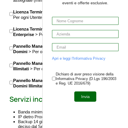
assegnate (minimo)
eventi e offerte esclusive.
Licenza Terminal Server - Base
>
Per ogni Utente
Licenza Terminal Server -
Enterprise
> Per ogni Utente
Pannello Manager Pro – 50
Domini
> Per ogni server
Apri e leggi l'Informativa Privacy
Pannello Manager Host – Domini
Illimitati
> Per ogni server
Dichiaro di aver preso visione della
Informativa Privacy (D.Lgs 196/2003
Pannello Manager Business –
e Reg. UE 2016/679)
Domini Illimitati
> Per ogni server
Servizi inclusi:
Invia
Banda minima garantita 5 Mbps Up / Down
IP dietro Proxy Server tramite DNS
Backup 14 giorni (una volta al giorno) Orario random
deciso dal Server di Backup