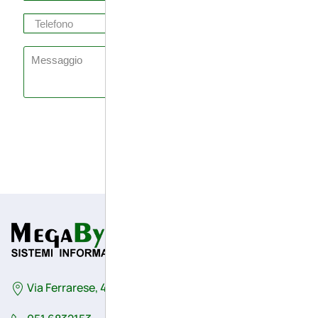
Invia richiesta
Via Ferrarese, 41/G - 44042 - Cento (Fe) - Italy