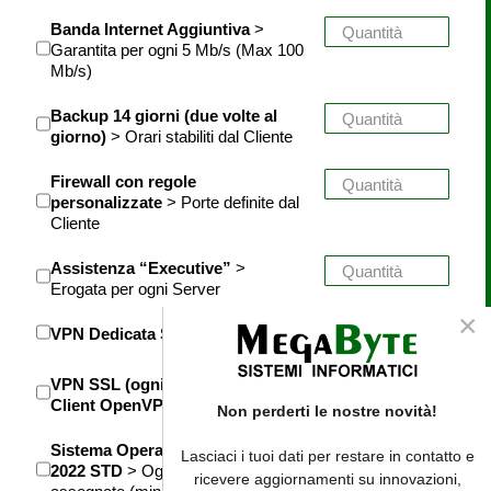
Banda Internet Aggiuntiva
>
Garantita per ogni 5 Mb/s (Max 100
Mb/s)
Backup 14 giorni (due volte al
giorno)
> Orari stabiliti dal Cliente
Firewall con regole
personalizzate
> Porte definite dal
Cliente
Assistenza “Executive”
>
Erogata per ogni Server
×
VPN Dedicata Site-to-Site
VPN SSL (ogni Client) Tramite
Client OpenVPN
Non perderti le nostre novità!
Sistema Operativo Windows
Lasciaci i tuoi dati per restare in contatto e
2022 STD
> Ogni n.2 VCPU
ricevere aggiornamenti su innovazioni,