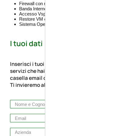
Firewall con regole base Porte standard di ingresso
Banda Internet Best Effort (Max 2 GBps)
Accesso Vsphere x management VM
Restore VM da Backup Tramite Apertura Ticket
Sistema Operativo Linux (Ubuntu, CentOS, ecc.)
I tuoi dati
Inserisci i tuoi dati per inviare la lista dei
servizi che hai scelto. Riceverai nella tua
casella email copia della richiesta.
Ti invieremo al più presto il preventivo.